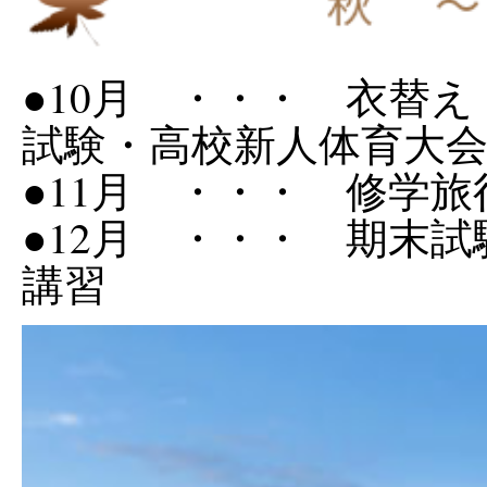
●10月 ・・・ 衣替
試験・高校新人体育大
●11月 ・・・ 修学
●12月 ・・・ 期末
講習