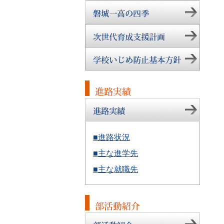
■進路状況
■主な進学先
■主な就職先